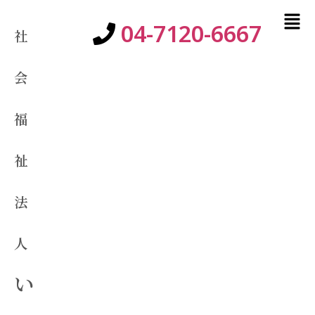
04-7120-6667
社
会
福
祉
法
人
い