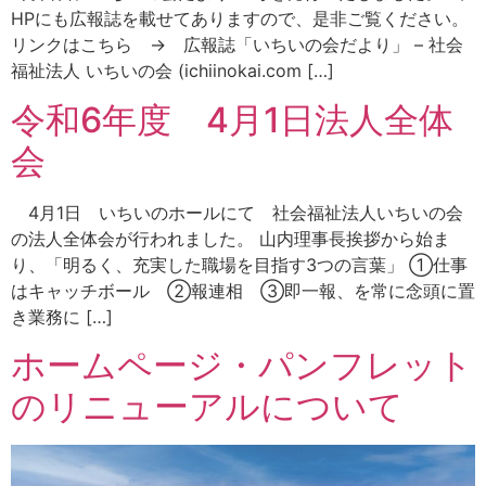
HPにも広報誌を載せてありますので、是非ご覧ください。
リンクはこちら → 広報誌「いちいの会だより」 – 社会
福祉法人 いちいの会 (ichiinokai.com […]
令和6年度 4月1日法人全体
会
4月1日 いちいのホールにて 社会福祉法人いちいの会
の法人全体会が行われました。 山内理事長挨拶から始ま
り、「明るく、充実した職場を目指す3つの言葉」 ①仕事
はキャッチボール ②報連相 ③即一報、を常に念頭に置
き業務に […]
ホームページ・パンフレット
のリニューアルについて