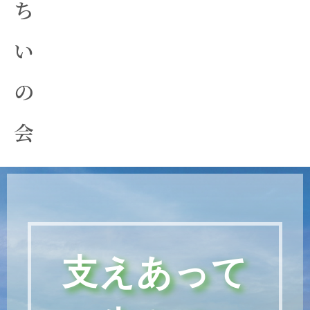
ち
い
の
会
支えあって