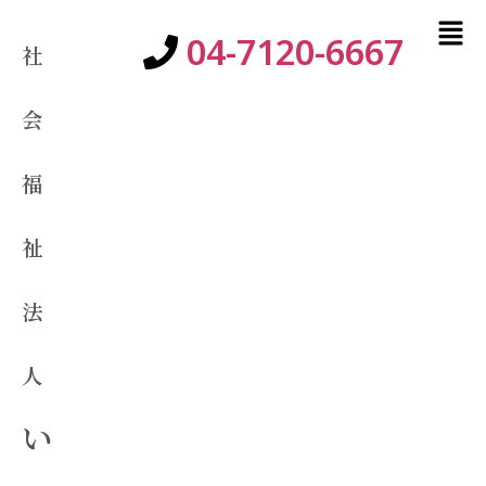
04-7120-6667
社
会
福
祉
法
人
い